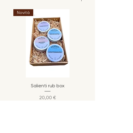
Novità
Salienti rub box
Prezzo
20,00 €
AGRITURISMO FONDOLIVA
CIN IT088011B5JSANKRFJ