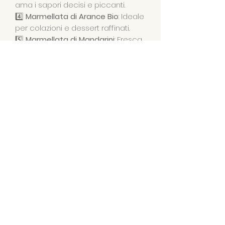
ama i sapori decisi e piccanti.
4️⃣
Marmellata di Arance Bio
: Ideale
per colazioni e dessert raffinati.
5️⃣
Marmellata di Mandarini
: Fresca
e agrumata, perfetta per dolci e
colazioni.
6️⃣
Marmellata di Guava
: Esotica e
dolce, un’esperienza unica per
palati curiosi.
Che tu sia amante dei sapori dolci
o salati, questa scatola ti farà
scoprire una varietà di
combinazioni perfette per
arricchire i tuoi pasti
AGRITURISMO FONDOLIVA
CIN IT088011B5JSANKRFJ