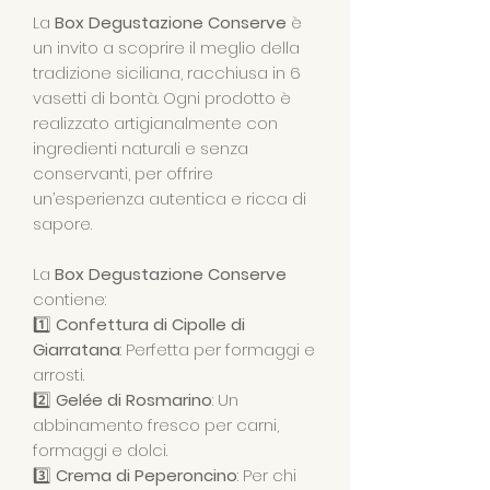
La
Box Degustazione Conserve
è
un invito a scoprire il meglio della
tradizione siciliana, racchiusa in 6
vasetti di bontà. Ogni prodotto è
realizzato artigianalmente con
ingredienti naturali e senza
conservanti, per offrire
un’esperienza autentica e ricca di
sapore.
La
Box Degustazione Conserve
contiene:
1️⃣
Confettura di Cipolle di
Giarratana
: Perfetta per formaggi e
arrosti.
2️⃣
Gelée di Rosmarino
: Un
abbinamento fresco per carni,
formaggi e dolci.
3️⃣
Crema di Peperoncino
: Per chi