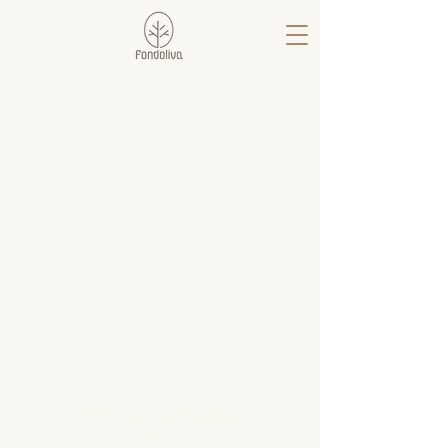
AGRITURISMO FONDOLIVA
CIN IT088011B5JSANKRFJ
CIR 19088011B510757
AZIENDA AGRICOLA FONDOLIVA
di Adamo Sara