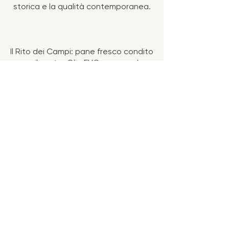
storica e la qualità contemporanea.
Il Rito dei Campi: pane fresco condito
con il nostro Olio EVO, uova sode,
olive e pomodori secchi.
Selezione Iblea: Una scelta attenta
dei formaggi e dei prodotti delle
aziende agricole del nostro territorio.
L’Interpretazione Moderna: La
semplicità del passato viene elevata
dalla freschezza delle materie prime
della nostra azienda.
15 €