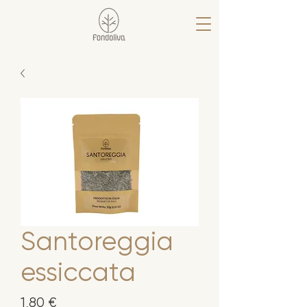
Santoreggia
essiccata
Prezzo
1,80 €