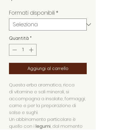
Formati disponibili
*
Quantità
*
Aggiungi al carrello
Questa erba aromatica, ricca
di vitamine e sali minerali, si
accompagna a insalate, formaggi,
carne e per la preparazione di
salse e sughi.
Un abbinamento particolare è
quello con i
legumi
, dal momento
che ne favorisce la digestione.