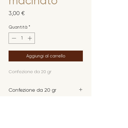
macinato
Prezzo
3,00 €
Quantità
*
Aggiungi al carrello
Confezione da 20 gr
Confezione da 20 gr
AGRITURISMO FONDOLIVA
CIN IT088011B5JSANKRFJ