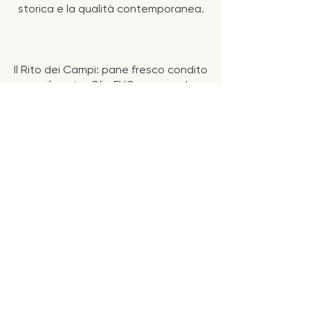
storica e la qualità contemporanea.
Il Rito dei Campi: pane fresco condito
con il nostro Olio EVO, uova sode,
olive e pomodori secchi.
Selezione Iblea: Una scelta attenta
dei formaggi e dei prodotti delle
aziende agricole del nostro territorio.
L’Interpretazione Moderna: La
semplicità del passato viene elevata
dalla freschezza delle materie prime
della nostra azienda.
15 €