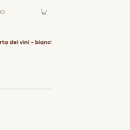
MO
ta dei vini - bianchi
Carta dei vini - rossi