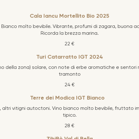
Cala Iancu Mortellito Bio 2025
- Bianco molto bevibile. Vibrante, profumi di zagara, buona aci
Ricorda la brezza marina.
22 €
Turi Catarratto IGT 2024
gno della zona) solare, con note di erbe aromatiche e sentori
tramonto
24 €
Terre dei Modica IGT Bianco
 altri vitigni autoctoni. Vino bianco molto bevibile, fruttato 
tipico.
28 €
ZibiBò Val di Bella