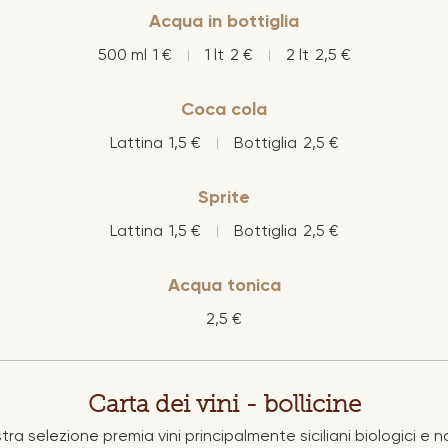
Acqua in bottiglia
500 ml
1 €
1 lt
2 €
2 lt
2,5 €
Coca cola
Lattina
1,5 €
Bottiglia
2,5 €
Sprite
Lattina
1,5 €
Bottiglia
2,5 €
Acqua tonica
2,5 €
Carta dei vini - bollicine
tra selezione premia vini principalmente siciliani biologici e na